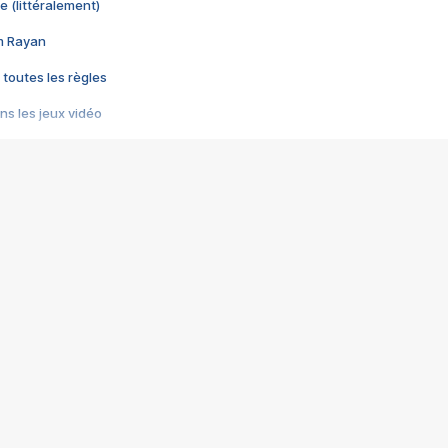
e (littéralement)
im Rayan
 toutes les règles
s les jeux vidéo
us choquant de Rockstar ? - Le scandale BULLY
e plus moche de Steam
du RÊVE tourne au CAUCHEMAR
pendant 8 heures
it… à tort
umiliés par un jeu vidéo
ire - Final Fantasy 8
ti un empire - Age of Empires
story DOFUS